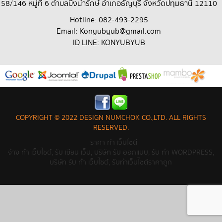
58/146 หมู่ที่ 6 ตำบลบึงน้ำรักษ์ อำเภอธัญบุรี จังหวัดปทุมธานี 12110
Hotline: 082-493-2295
Email: Konyubyub@gmail.com
ID LINE: KONYUBYUB
COPYRIGHT © 2022 DESIGN NUMCHOK CO.,LTD. ALL RIGHTS
RESERVED.
ราคา ทํา เว็บไซต์
จ้าง ทํา เว็บไซต์, รับ เขียน เว็บ, บริษัท รับ ออกแบบ, รับ ทำ WORDPRESS,
บริษัท รับ ทํา เว็บไซต์, รับทำเว็บไซต์ราคาถูก