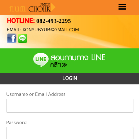
HOTLINE:
082-493-2295
หน้าแรก
ขั้นตอนทำเว็บ
ราคาทำเว็บ
ผลงานทำเว็บ
เลือกรูปแบบเว็บ
ติดต่อเรา
EMAIL: KONYUBYUB@GMAIL.COM
LOGIN
Username or Email Address
Password