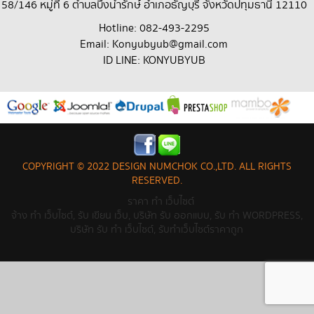
58/146 หมู่ที่ 6 ตำบลบึงน้ำรักษ์ อำเภอธัญบุรี จังหวัดปทุมธานี 12110
Hotline: 082-493-2295
Email: Konyubyub@gmail.com
ID LINE: KONYUBYUB
COPYRIGHT © 2022 DESIGN NUMCHOK CO.,LTD. ALL RIGHTS
RESERVED.
ราคา ทํา เว็บไซต์
จ้าง ทํา เว็บไซต์, รับ เขียน เว็บ, บริษัท รับ ออกแบบ, รับ ทำ WORDPRESS,
บริษัท รับ ทํา เว็บไซต์, รับทำเว็บไซต์ราคาถูก