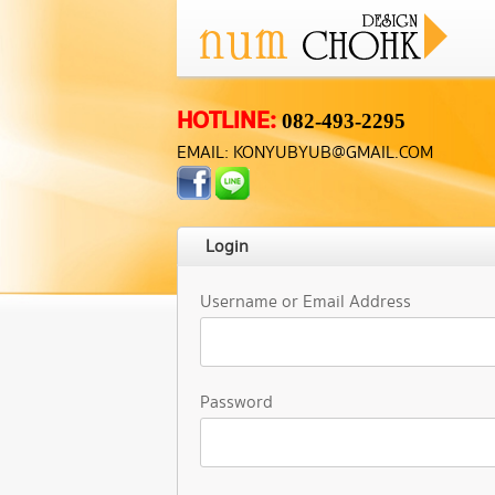
HOTLINE:
082-493-2295
EMAIL: KONYUBYUB@GMAIL.COM
Login
Username or Email Address
Password