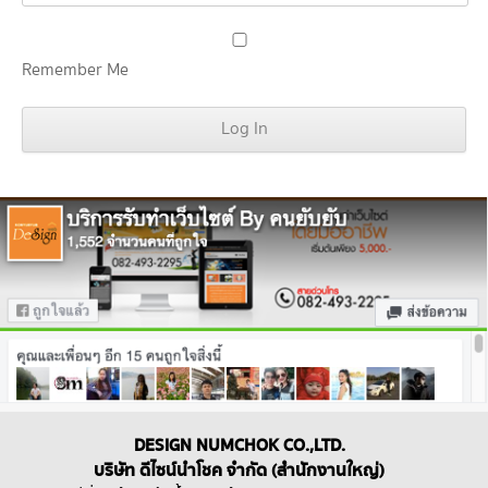
Remember Me
DESIGN NUMCHOK CO.,LTD.
บริษัท ดีไซน์นำโชค จำกัด (สำนักงานใหญ่)