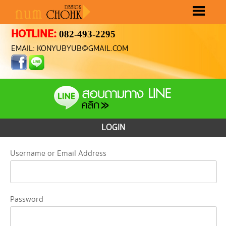
HOTLINE:
082-493-2295
หน้าแรก
ขั้นตอนทำเว็บ
ราคาทำเว็บ
ผลงานทำเว็บ
เลือกรูปแบบเว็บ
ติดต่อเรา
EMAIL: KONYUBYUB@GMAIL.COM
LOGIN
Username or Email Address
Password