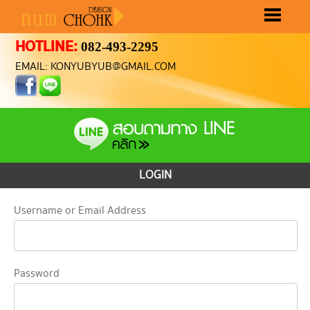
HOTLINE:
082-493-2295
หน้าแรก
ขั้นตอนทำเว็บ
ราคาทำเว็บ
ผลงานทำเว็บ
เลือกรูปแบบเว็บ
ติดต่อเรา
EMAIL: KONYUBYUB@GMAIL.COM
LOGIN
Username or Email Address
Password