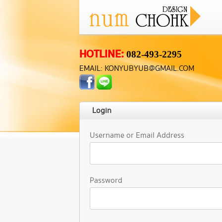
HOTLINE:
082-493-2295
EMAIL: KONYUBYUB@GMAIL.COM
Login
Username or Email Address
Password