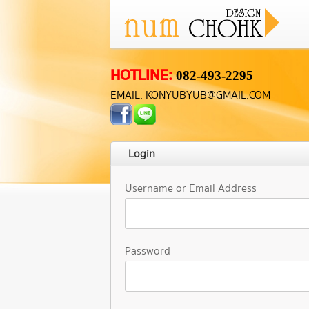
HOTLINE:
082-493-2295
EMAIL: KONYUBYUB@GMAIL.COM
Login
Username or Email Address
Password