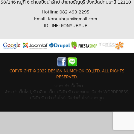
58/146 หมู่ที่ 6 ตำบลบึงน้ำรักษ์ อำเภอธัญบุรี จังหวัดปทุมธานี 12110
Hotline: 082-493-2295
Email: Konyubyub@gmail.com
ID LINE: KONYUBYUB
COPYRIGHT © 2022 DESIGN NUMCHOK CO.,LTD. ALL RIGHTS
RESERVED.
ราคา ทํา เว็บไซต์
จ้าง ทํา เว็บไซต์, รับ เขียน เว็บ, บริษัท รับ ออกแบบ, รับ ทำ WORDPRESS,
บริษัท รับ ทํา เว็บไซต์, รับทำเว็บไซต์ราคาถูก