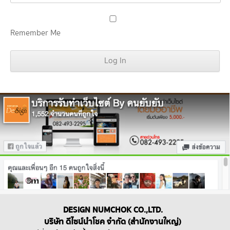
Remember Me
DESIGN NUMCHOK CO.,LTD.
บริษัท ดีไซน์นำโชค จำกัด (สำนักงานใหญ่)