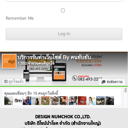
Remember Me
DESIGN NUMCHOK CO.,LTD.
บริษัท ดีไซน์นำโชค จำกัด (สำนักงานใหญ่)