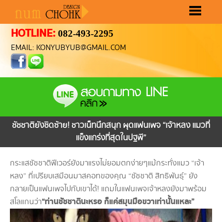
HOTLINE:
082-493-2295
หน้าแรก
ขั้นตอนทำเว็บ
ราคาทำเว็บ
ผลงานทำเว็บ
เลือกรูปแบบเว็บ
ติดต่อเรา
EMAIL: KONYUBYUB@GMAIL.COM
ชัชชาติยังชิดซ้าย! ชาวเน็ทนึกสนุก ผุดแฟนเพจ “เจ้าหลง แมวที่
แข็งแกร่งที่สุดในปฐพี”
กระแสชัชชาติฟีเวอร์ยังมาแรงไม่ยอมตกง่ายๆ แม้กระทั่งแมว “เจ้า
หลง” ที่เปรียบเสมือนมาสคอทของคุณ “ชัชชาติ สิทธิพันธุ์” ยัง
กลายเป็นแฟนเพจไปกับเขาได้! แถมในแฟนเพจเจ้าหลงยังมาพร้อม
“ท่านชัชชาตินะหรอ ก็แค่สมุนมือขวาเท่านั้นแหละ”
สโลแกนว่า