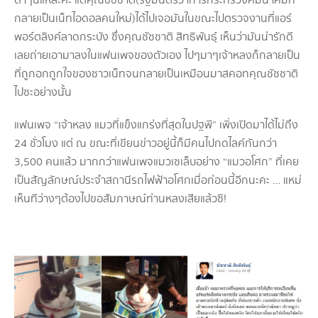
ดาๆนี่แหละค่ะ แต่คุณชัชชาติ (รัฐมนตรีว่าการกระทรวงคมนาคมที่
กลายเป็นเน็ทไอดอลคนใหม่) ได้ไปเจอมันในขณะไปตรวจงานที่แอร์
พอร์ตลิงค์ลาดกระบัง ซึ่งคุณชัชชาติ สิทธิพันธุ์ เห็นว่ามันน่ารักดี
เลยถ่ายเอามาลงในแฟนเพจของตัวเอง ไปๆมาๆเจ้าหลงก็กลายเป็น
ที่ถูกอกถูกใจของชาวเน็ทจนกลายเป็นเหมือนมาสคอทคุณชัชชาติ
ไปซะอย่างนั้น
แฟนเพจ “เจ้าหลง แมวที่แข็งแกร่งที่สุดในปฐพี” เพิ่งเปิดมาได้ไม่ถึง
24 ชั่วโมง แต่ ณ ขณะที่เขียนข่าวอยู่นี้ก็มีคนไปกดไลค์กันกว่า
3,500 คนแล้ว มากกว่าแฟนเพจแมวเซเล็บอย่าง “แมวอโศก” ที่เคย
เป็นสัญลักษณ์ประจำสถานีรถไฟฟ้าอโศกเมื่อก่อนนี้อีกนะคะ … แหม่
เห็นทีว่างๆต้องไปขอสัมภาษณ์ท่านหลงเสียแล้วซิ!