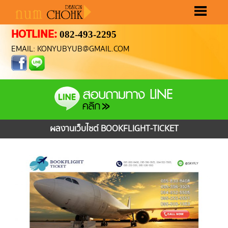
HOTLINE:
082-493-2295
หน้าแรก
ขั้นตอนทำเว็บ
ราคาทำเว็บ
ผลงานทำเว็บ
เลือกรูปแบบเว็บ
ติดต่อเรา
EMAIL: KONYUBYUB@GMAIL.COM
ผลงานเว็บไซต์ BOOKFLIGHT-TICKET