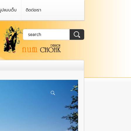
รูปแบบเว็บ
ติดต่อเรา