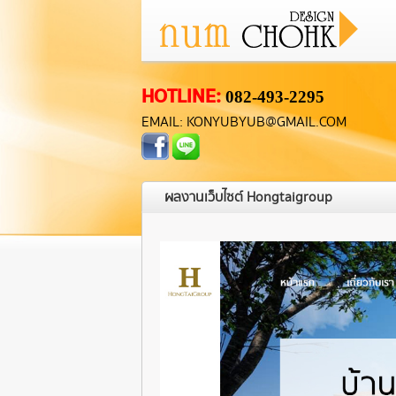
HOTLINE:
082-493-2295
EMAIL: KONYUBYUB@GMAIL.COM
ผลงานเว็บไซต์ Hongtaigroup