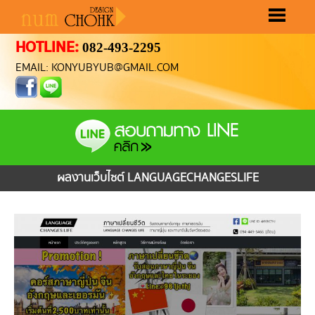
HOTLINE:
082-493-2295
หน้าแรก
ขั้นตอนทำเว็บ
ราคาทำเว็บ
ผลงานทำเว็บ
เลือกรูปแบบเว็บ
ติดต่อเรา
EMAIL: KONYUBYUB@GMAIL.COM
ผลงานเว็บไซต์ LANGUAGECHANGESLIFE