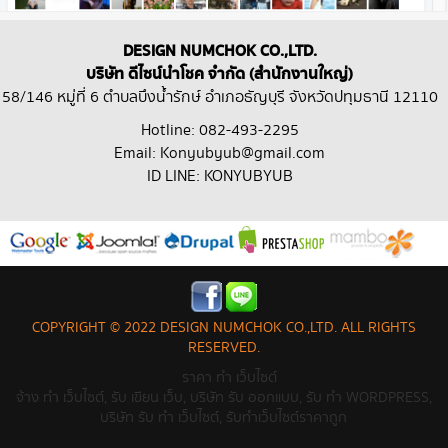
DESIGN NUMCHOK CO.,LTD.
บริษัท ดีไซน์นำโชค จำกัด (สำนักงานใหญ่)
58/146 หมู่ที่ 6 ตำบลบึงน้ำรักษ์ อำเภอธัญบุรี จังหวัดปทุมธานี 12110
Hotline: 082-493-2295
Email: Konyubyub@gmail.com
ID LINE: KONYUBYUB
COPYRIGHT © 2022 DESIGN NUMCHOK CO.,LTD. ALL RIGHTS
RESERVED.
ราคา ทํา เว็บไซต์
จ้าง ทํา เว็บไซต์, รับ เขียน เว็บ, บริษัท รับ ออกแบบ, รับ ทำ WORDPRESS,
บริษัท รับ ทํา เว็บไซต์, รับทำเว็บไซต์ราคาถูก