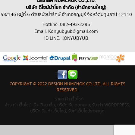
DESIGN NUMCHOK CO.,LTD.
บริษัท ดีไซน์นำโชค จำกัด (สำนักงานใหญ่)
58/146 หมู่ที่ 6 ตำบลบึงน้ำรักษ์ อำเภอธัญบุรี จังหวัดปทุมธานี 12110
Hotline: 082-493-2295
Email: Konyubyub@gmail.com
ID LINE: KONYUBYUB
COPYRIGHT © 2022 DESIGN NUMCHOK CO.,LTD. ALL RIGHTS
RESERVED.
ราคา ทํา เว็บไซต์
จ้าง ทํา เว็บไซต์, รับ เขียน เว็บ, บริษัท รับ ออกแบบ, รับ ทำ WORDPRESS,
บริษัท รับ ทํา เว็บไซต์, รับทำเว็บไซต์ราคาถูก