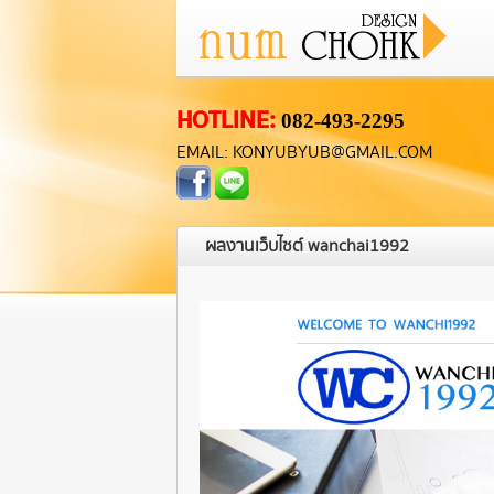
HOTLINE:
082-493-2295
EMAIL: KONYUBYUB@GMAIL.COM
ผลงานเว็บไซต์ wanchai1992