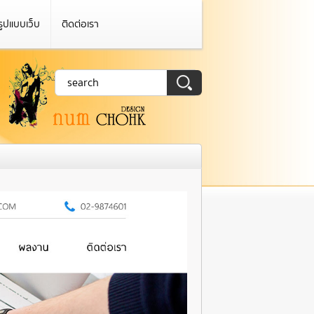
รูปแบบเว็บ
ติดต่อเรา