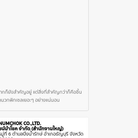
ยังสำคัญอยู่ แต่สิ่งที่สำคัญกว่าก็คือชิ้น
่าจำนวกพิกเซลเยอะๆ อย่างแน่นอน
NUMCHOK CO.,LTD.
ีไซน์นำโชค จำกัด (สำนักงานใหญ่)
ู่ที่ 6 ตำบลบึงน้ำรักษ์ อำเภอธัญบุรี จังหวัด