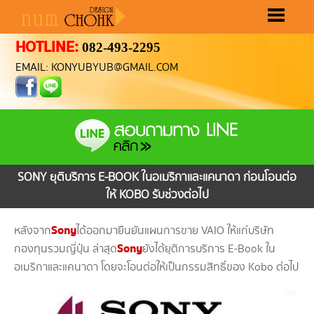
HOTLINE:
082-493-2295
หน้าแรก
ขั้นตอนทำเว็บ
ราคาทำเว็บ
ผลงานทำเว็บ
เลือกรูปแบบเว็บ
ติดต่อเรา
EMAIL: KONYUBYUB@GMAIL.COM
SONY ยุติบริการ E-BOOK ในอเมริกาและแคนาดา ก่อนโอนต่อ
ให้ KOBO รับช่วงต่อไป
Sony
หลังจาก
ได้ออกมายืนยันแผนการขาย VAIO ให้แก่บริษัท
Sony
กองทุนรวมญี่ปุ่น ล่าสุด
ยังได้ยุติการบริการ E-Book ใน
อเมริกาและแคนาดา โดยจะโอนต่อให้เป็นกรรมสิทธิ์ของ Kobo ต่อไป