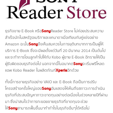
Sony
ธุรกิจขาย E-Book หรือ
Reader Store ไม่ค่อยประสบความ
สำเร็จนักในสหรัฐอเมริกาและแคนาดาเมื่อเทียบกับคู่แข่งอย่าง
Sony
Amazon ฉะนั้น
จึงเห็นสมควรในการยุติบทบาทการเป็นผู้ให้
บริการ E-Book ซึ่งจะมีผลตั้งแต่วันที่ 20 มีนาคม 2014 เป็นต้นไป
และจะทำการโอนลูกค้าไปให้กับ Kobo ผู้ขาย E-Book อีกรายให้เป็น
Sony
ผู้รับผิดชอบธุรกิจต่อไป นอกจากนี้ในอนาคต
จะเริ่มพรีโหลด
Xperia
แอพ Kobo Reader ในผลิตภัณฑ์
อีกด้วย
ทั้งนี้การขายธุรกิจอย่าง VAIO และ E-Book ถือเป็นการปรับ
Sony
โครงสร้างครั้งใหญ่ของ
อันแสดงให้เห็นถึงสภาวะการดำเนิน
ธุรกิจที่ประสบปัญหาภาวะขาดทุนอย่างต่อเนื่องในช่วงหลายปีที่ผ่าน
มา ซึ่งน่าสนใจว่าการทะยอยขายธุรกิจที่ขาดทุนจะช่วย
Sony
ให้
สามารถฟื้นขึ้นมาทำกำไรในธุรกิจอื่นๆได้หรือไม่