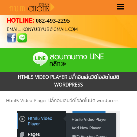
HOTLINE:
082-493-2295
หน้าแรก
ขั้นตอนทำเว็บ
ราคาทำเว็บ
ผลงานทำเว็บ
เลือกรูปแบบเว็บ
ติดต่อเรา
EMAIL: KONYUBYUB@GMAIL.COM
HTML5 VIDEO PLAYER ปลั๊กอินเล่นวีดีโออัตโนมัติ
WORDPRESS
Html5 Video Player ปลั๊กอินเล่นวีดีโออัตโนมัติ wordpress