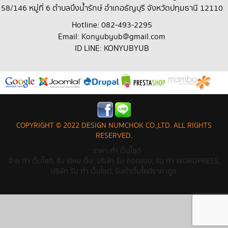
58/146 หมู่ที่ 6 ตำบลบึงน้ำรักษ์ อำเภอธัญบุรี จังหวัดปทุมธานี 12110
Hotline: 082-493-2295
Email: Konyubyub@gmail.com
ID LINE: KONYUBYUB
COPYRIGHT © 2022 DESIGN NUMCHOK CO.,LTD. ALL RIGHTS
RESERVED.
ราคา ทํา เว็บไซต์
จ้าง ทํา เว็บไซต์, รับ เขียน เว็บ, บริษัท รับ ออกแบบ, รับ ทำ WORDPRESS,
บริษัท รับ ทํา เว็บไซต์, รับทำเว็บไซต์ราคาถูก