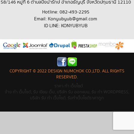
58/146 หมู่ที่ 6 ตำบลบึงน้ำรักษ์ อำเภอธัญบุรี จังหวัดปทุมธานี 12110
Hotline: 082-493-2295
Email: Konyubyub@gmail.com
ID LINE: KONYUBYUB
COPYRIGHT © 2022 DESIGN NUMCHOK CO.,LTD. ALL RIGHTS
RESERVED.
ราคา ทํา เว็บไซต์
จ้าง ทํา เว็บไซต์, รับ เขียน เว็บ, บริษัท รับ ออกแบบ, รับ ทำ WORDPRESS,
บริษัท รับ ทํา เว็บไซต์, รับทำเว็บไซต์ราคาถูก