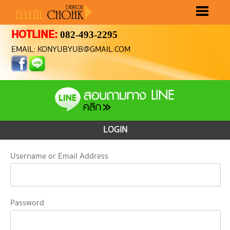
HOTLINE:
082-493-2295
หน้าแรก
ขั้นตอนทำเว็บ
ราคาทำเว็บ
ผลงานทำเว็บ
เลือกรูปแบบเว็บ
ติดต่อเรา
EMAIL: KONYUBYUB@GMAIL.COM
LOGIN
Username or Email Address
Password