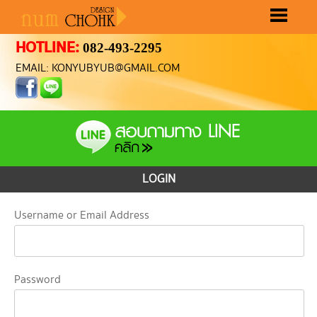
HOTLINE:
082-493-2295
หน้าแรก
ขั้นตอนทำเว็บ
ราคาทำเว็บ
ผลงานทำเว็บ
เลือกรูปแบบเว็บ
ติดต่อเรา
EMAIL: KONYUBYUB@GMAIL.COM
LOGIN
Username or Email Address
Password