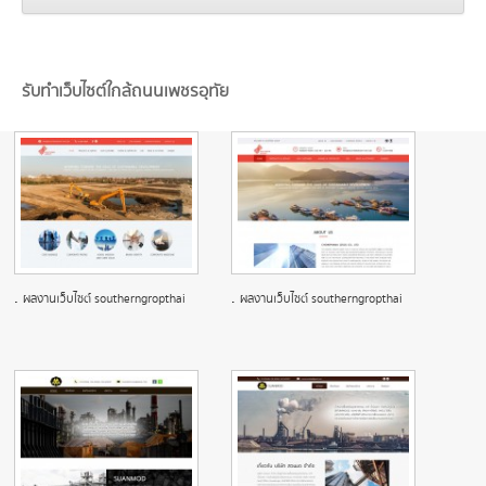
รับทําเว็บไซต์ใกล้ถนนเพชรอุทัย
.
.
ผลงานเว็บไซต์ southerngropthai
ผลงานเว็บไซต์ southerngropthai