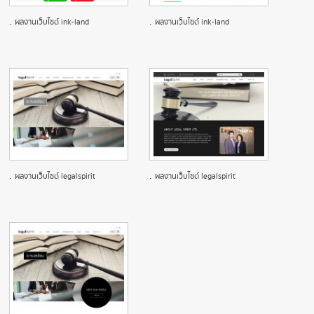
.
.
ผลงานเว็บไซต์ ink-land
ผลงานเว็บไซต์ ink-land
.
.
ผลงานเว็บไซต์ legalspirit
ผลงานเว็บไซต์ legalspirit