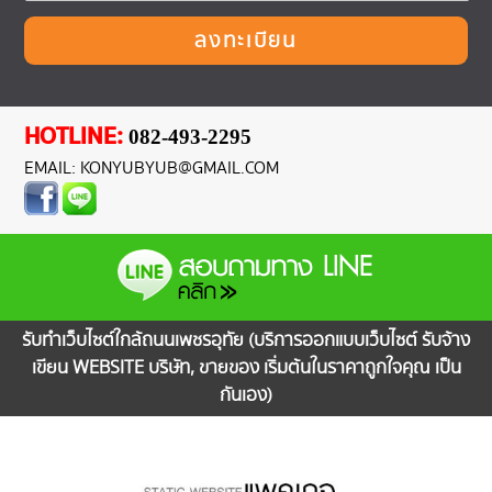
HOTLINE:
082-493-2295
EMAIL: KONYUBYUB@GMAIL.COM
รับทําเว็บไซต์ใกล้ถนนเพชรอุทัย
(บริการออกแบบเว็บไซต์ รับจ้าง
เขียน WEBSITE บริษัท, ขายของ เริ่มต้นในราคาถูกใจคุณ เป็น
กันเอง)