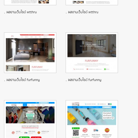
.
.
ผลงานเว็บไซต์ wtthru
ผลงานเว็บไซต์ wtthru
.
.
ผลงานเว็บไซต์ furfunny
ผลงานเว็บไซต์ furfunny