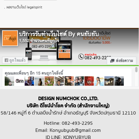
.
ผลงานเว็บไซต์ legalspirit
DESIGN NUMCHOK CO.,LTD.
บริษัท ดีไซน์นำโชค จำกัด (สำนักงานใหญ่)
58/146 หมู่ที่ 6 ตำบลบึงน้ำรักษ์ อำเภอธัญบุรี จังหวัดปทุมธานี 12110
Hotline: 082-493-2295
Email: Konyubyub@gmail.com
ID LINE: KONYUBYUB