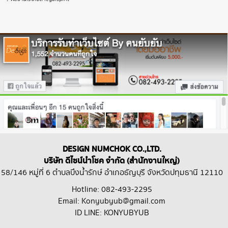
DESIGN NUMCHOK CO.,LTD.
บริษัท ดีไซน์นำโชค จำกัด (สำนักงานใหญ่)
58/146 หมู่ที่ 6 ตำบลบึงน้ำรักษ์ อำเภอธัญบุรี จังหวัดปทุมธานี 12110
Hotline: 082-493-2295
Email: Konyubyub@gmail.com
ID LINE: KONYUBYUB