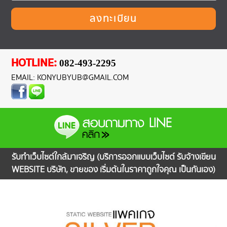
HOTLINE:
082-493-2295
EMAIL: KONYUBYUB@GMAIL.COM
รับทําเว็บไซต์ใกล้มาเจริญ
(บริการออกแบบเว็บไซต์ รับจ้างเขียน
WEBSITE บริษัท, ขายของ เริ่มต้นในราคาถูกใจคุณ เป็นกันเอง)