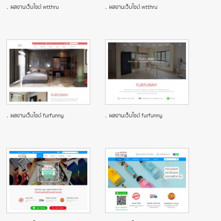
.
.
ผลงานเว็บไซต์ wtthru
ผลงานเว็บไซต์ wtthru
.
.
ผลงานเว็บไซต์ furfunny
ผลงานเว็บไซต์ furfunny