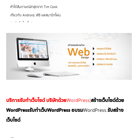
คำให้สัมภาษณ์ล่าสุดจาก Tim Cook
เกี่ยวกับ Android, พีซี และสมาร์ทโฟน
รับทําเว็บไซต์ใกล้มาเจริญ
บริการรับทำเว็บไซต์ บริษัทด้วย
สร้างเว็บไซต์ด้วย
WordPress
|
WordPress
รับทำเว็บ WordPress
อบรม
รับสร้าง
WordPress.
เว็บไซต์