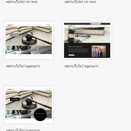
.
.
ผลงานเว็บไซต์ ink-land
ผลงานเว็บไซต์ ink-land
.
.
ผลงานเว็บไซต์ legalspirit
ผลงานเว็บไซต์ legalspirit
.
ผลงานเว็บไซต์ legalspirit