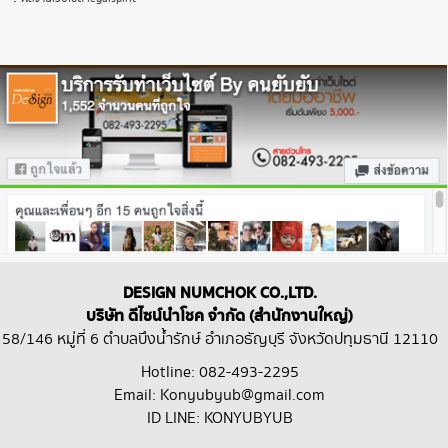
DESIGN NUMCHOK CO.,LTD.
บริษัท ดีไซน์นำโชค จำกัด (สำนักงานใหญ่)
58/146 หมู่ที่ 6 ตำบลบึงน้ำรักษ์ อำเภอธัญบุรี จังหวัดปทุมธานี 12110
Hotline: 082-493-2295
Email: Konyubyub@gmail.com
ID LINE: KONYUBYUB