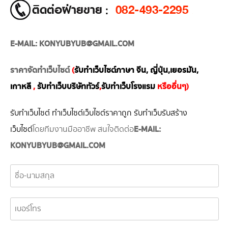
E-MAIL: KONYUBYUB@GMAIL.COM
ราคาจัดทำเว็บไซต์
(
รับทำเว็บไซต์ภาษา จีน, ญี่ปุ่น, เยอรมัน,
เกาหลี
,
รับทำเว็บบริษัททัวร์
,
รับทำ
เว็บโรงแรม
หรืออื่นๆ
)
รับทำเว็บไซต์
ทำเว็บไซต์
เว็บไซต์ราคาถูก
รับทำเว็บ
รับสร้าง
E-MAIL:
เว็บไซต์
โดยทีมงานมืออาชีพ สนใจติดต่อ
KONYUBYUB@GMAIL.COM