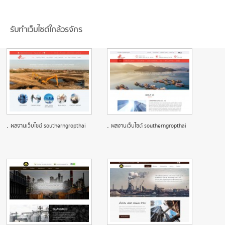
รับทําเว็บไซต์ใกล้วรจักร
.
.
ผลงานเว็บไซต์ southerngropthai
ผลงานเว็บไซต์ southerngropthai