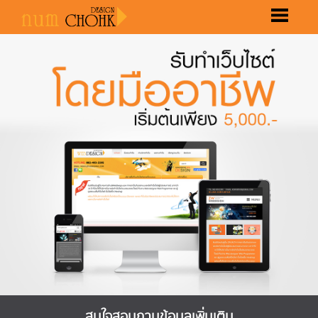
หน้าแรก
ขั้นตอนทำเว็บ
ราคาทำเว็บ
ผลงานทำเว็บ
เลือกรูปแบบเว็บ
ติดต่อเรา
สนใจสอบถามข้อมูลเพิ่มเติม