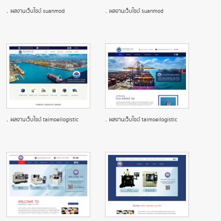
.
.
ผลงานเว็บไซต์ suanmod
ผลงานเว็บไซต์ suanmod
.
.
ผลงานเว็บไซต์ taimoeilogistic
ผลงานเว็บไซต์ taimoeilogistic