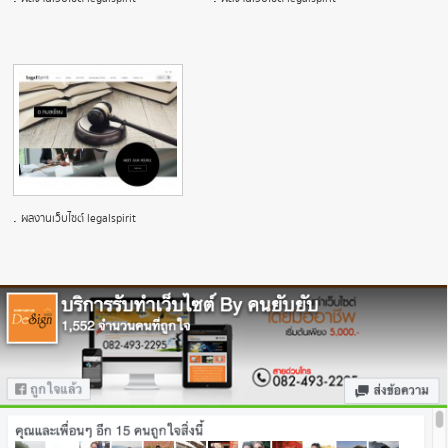
.
ผลงานเว็บไซต์ legalspirit