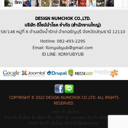
DESIGN NUMCHOK CO.,LTD.
บริษัท ดีไซน์นำโชค จำกัด (สำนักงานใหญ่)
58/146 หมู่ที่ 6 ตำบลบึงน้ำรักษ์ อำเภอธัญบุรี จังหวัดปทุมธานี 12110
Hotline: 082-493-2295
Email: Konyubyub@gmail.com
ID LINE: KONYUBYUB
COPYRIGHT © 2022 DESIGN NUMCHOK CO.,LTD. ALL RIGHTS
RESERVED.
ราคา ทํา เว็บไซต์
จ้าง ทํา เว็บไซต์, รับ เขียน เว็บ, บริษัท รับ ออกแบบ, รับ ทำ WORDPRESS,
บริษัท รับ ทํา เว็บไซต์, รับทำเว็บไซต์ราคาถูก