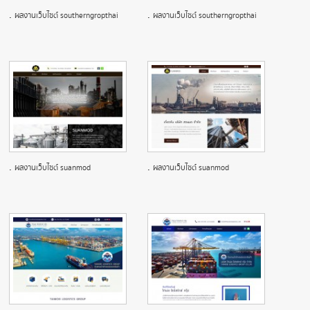
.
.
ผลงานเว็บไซต์ southerngropthai
ผลงานเว็บไซต์ southerngropthai
.
.
ผลงานเว็บไซต์ suanmod
ผลงานเว็บไซต์ suanmod