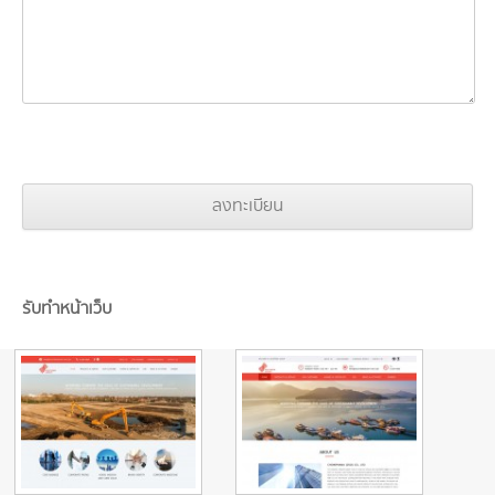
รับทำหน้าเว็บ