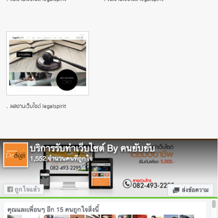
.
ผลงานเว็บไซต์ legalspirit