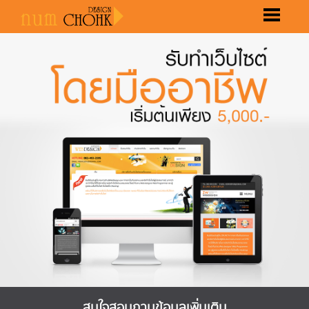
หน้าแรก
ขั้นตอนทำเว็บ
ราคาทำเว็บ
ผลงานทำเว็บ
เลือกรูปแบบเว็บ
ติดต่อเรา
สนใจสอบถามข้อมูลเพิ่มเติม