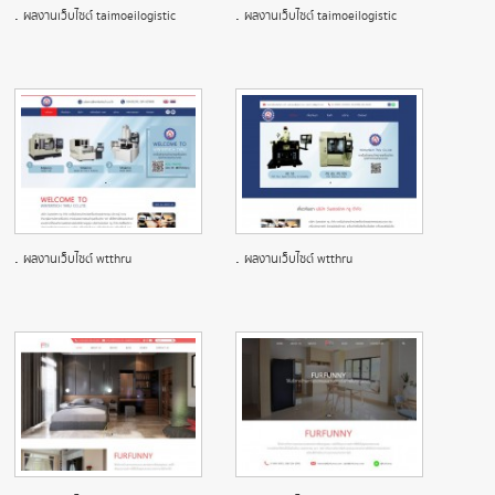
.
.
ผลงานเว็บไซต์ taimoeilogistic
ผลงานเว็บไซต์ taimoeilogistic
.
.
ผลงานเว็บไซต์ wtthru
ผลงานเว็บไซต์ wtthru