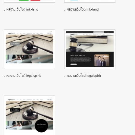
.
.
ผลงานเว็บไซต์ ink-land
ผลงานเว็บไซต์ ink-land
.
.
ผลงานเว็บไซต์ legalspirit
ผลงานเว็บไซต์ legalspirit