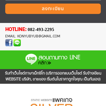
HOTLINE:
082-493-2295
EMAIL: KONYUBYUB@GMAIL.COM
รับทำเว็บไซต์ภาษาเม็กซิโก
(บริการออกแบบเว็บไซต์ รับจ้างเขียน
WEBSITE บริษัท, ขายของ เริ่มต้นในราคาถูกใจคุณ เป็นกันเอง)