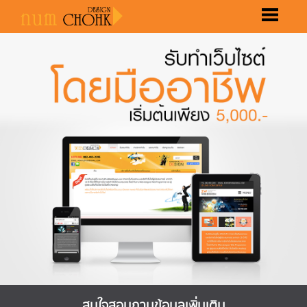
หน้าแรก
ขั้นตอนทำเว็บ
ราคาทำเว็บ
ผลงานทำเว็บ
เลือกรูปแบบเว็บ
ติดต่อเรา
สนใจสอบถามข้อมูลเพิ่มเติม