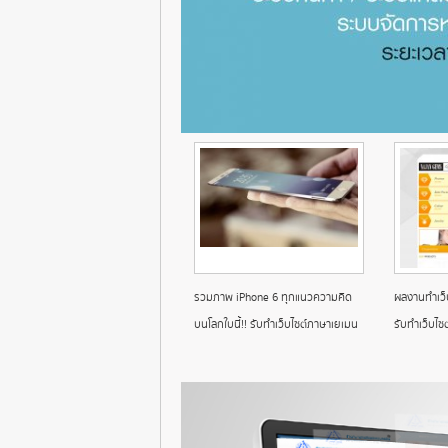
รวมภาพ iPhone 6 ทุกแนวความคิด
ผลงานทำเว็
บนโลกใบนี้!! รับทำเว็บไซต์ภาษาเยเมน
รับทำเว็บไซ