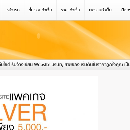
หน้าแรก
ขั้นตอนทำเว็บ
ราคาทำเว็บ
ผลงานทำเว็บ
เลือก
ไซต์ รับจ้างเขียน Website บริษัท, ขายของ เริ่มต้นในราคาถูกใจคุณ เป็