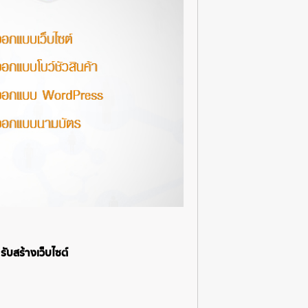
รับสร้างเว็บไซต์
.