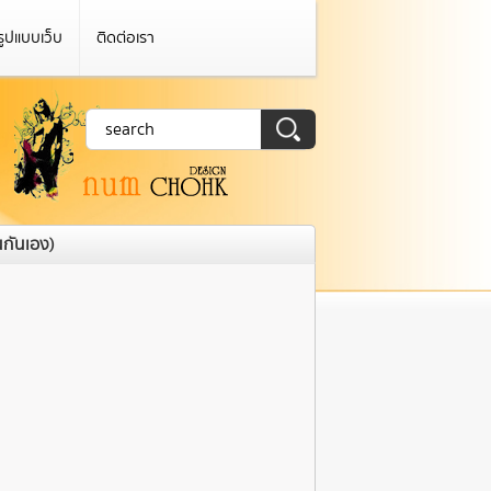
รูปแบบเว็บ
ติดต่อเรา
นกันเอง)