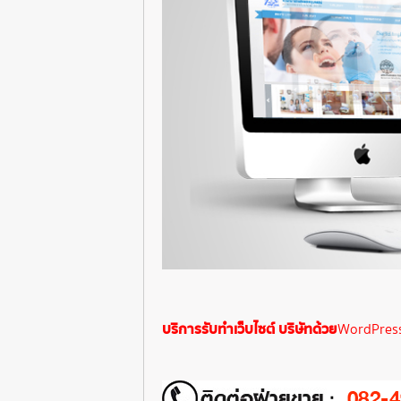
บริการรับทำเว็บไซต์ บริษัทด้วย
WordPres