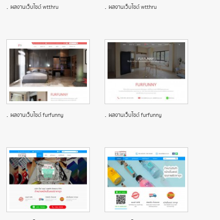
.
.
ผลงานเว็บไซต์ wtthru
ผลงานเว็บไซต์ wtthru
.
.
ผลงานเว็บไซต์ furfunny
ผลงานเว็บไซต์ furfunny