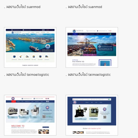
.
.
ผลงานเว็บไซต์ suanmod
ผลงานเว็บไซต์ suanmod
.
.
ผลงานเว็บไซต์ taimoeilogistic
ผลงานเว็บไซต์ taimoeilogistic