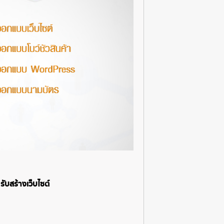
รับสร้างเว็บไซต์
.