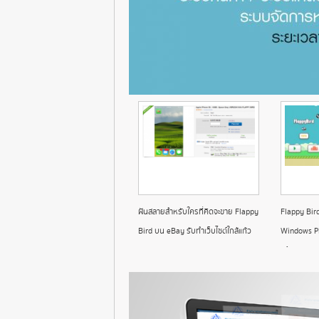
ฝันสลายสำหรับใครที่คิดจะขาย Flappy
Flappy Bird
Bird บน eBay รับทําเว็บไซต์ใกล้แก้ว
Windows Pho
แก้ว