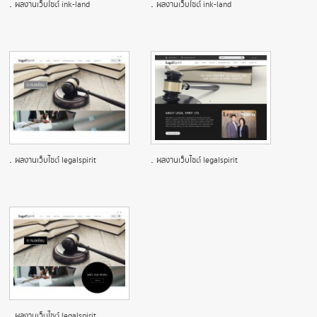
.
.
ผลงานเว็บไซต์ ink-land
ผลงานเว็บไซต์ ink-land
.
.
ผลงานเว็บไซต์ legalspirit
ผลงานเว็บไซต์ legalspirit
.
ผลงานเว็บไซต์ legalspirit