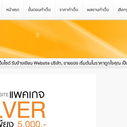
หน้าแรก
ขั้นตอนทำเว็บ
ราคาทำเว็บ
ผลงานทำเว็บ
เลือก
บไซต์ รับจ้างเขียน Website บริษัท, ขายของ เริ่มต้นในราคาถูกใจคุณ เป็