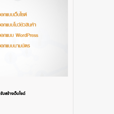
รับสร้างเว็บไซต์
.