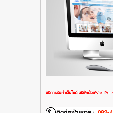
บริการรับทำเว็บไซต์ บริษัทด้วย
WordPres