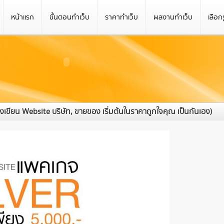
หน้าแรก
ขั้นตอนทำเว็บ
ราคาทำเว็บ
ผลงานทำเว็บ
เลือก
งเขียน Website บริษัท, ขายของ เริ่มต้นในราคาถูกใจคุณ เป็นกันเอง)