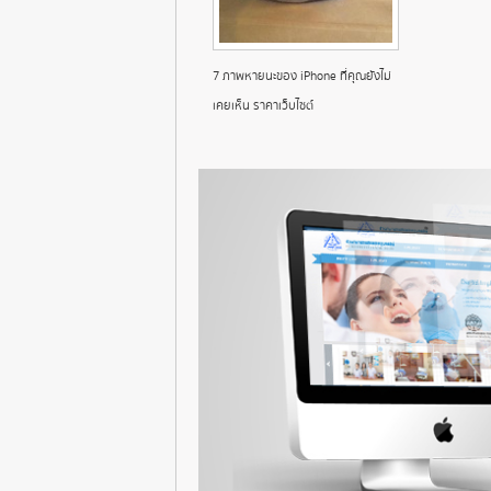
7 ภาพหายนะของ iPhone ที่คุณยังไม่
เคยเห็น ราคาเว็บไซต์