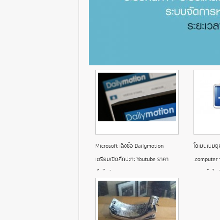
Microsoft เล็งซื้อ Dailymotion
โดเมนเนมยุค
เตรียมเปิดศึกปะทะ Youtube ราคา
.computer 
เว็บไซต์
ราคาเว็บไซต