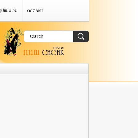
รูปแบบเว็บ
ติดต่อเรา