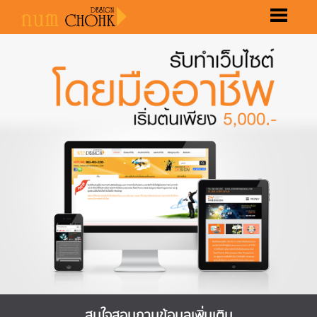
หน้าแรก
ขั้นตอนทำเว็บ
ราคาทำเว็บ
ผลงานทำเว็บ
เลือกรูปแบบเว็บ
ติดต่อเรา
สนใจสอบถามข้อมูลเพิ่มเติม