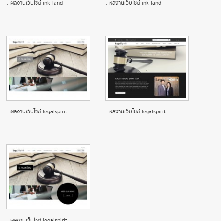
.
.
ผลงานเว็บไซต์ ink-land
ผลงานเว็บไซต์ ink-land
.
.
ผลงานเว็บไซต์ legalspirit
ผลงานเว็บไซต์ legalspirit
.
ผลงานเว็บไซต์ legalspirit