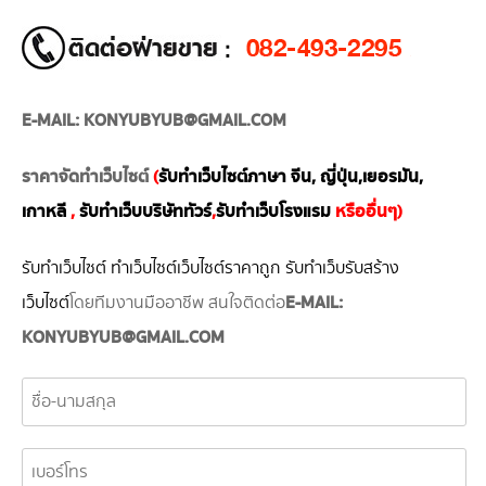
E-MAIL: KONYUBYUB@GMAIL.COM
ราคาจัดทำเว็บไซต์
(
รับทำเว็บไซต์ภาษา จีน, ญี่ปุ่น, เยอรมัน,
เกาหลี
,
รับทำเว็บบริษัททัวร์
,
รับทำ
เว็บโรงแรม
หรืออื่นๆ
)
รับทำเว็บไซต์
ทำเว็บไซต์
เว็บไซต์ราคาถูก
รับทำเว็บ
รับสร้าง
E-MAIL:
เว็บไซต์
โดยทีมงานมืออาชีพ สนใจติดต่อ
KONYUBYUB@GMAIL.COM