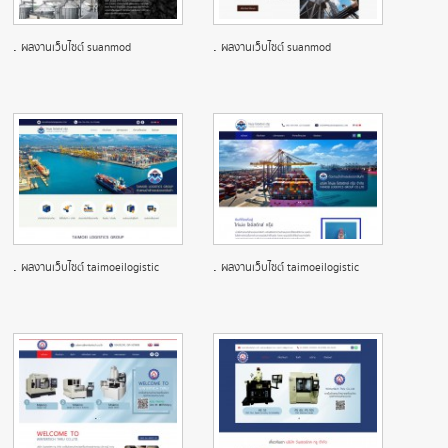
.
.
ผลงานเว็บไซต์ suanmod
ผลงานเว็บไซต์ suanmod
.
.
ผลงานเว็บไซต์ taimoeilogistic
ผลงานเว็บไซต์ taimoeilogistic