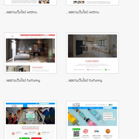
.
.
ผลงานเว็บไซต์ wtthru
ผลงานเว็บไซต์ wtthru
.
.
ผลงานเว็บไซต์ furfunny
ผลงานเว็บไซต์ furfunny