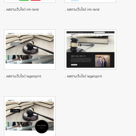
.
.
ผลงานเว็บไซต์ ink-land
ผลงานเว็บไซต์ ink-land
.
.
ผลงานเว็บไซต์ legalspirit
ผลงานเว็บไซต์ legalspirit