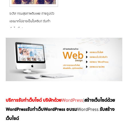
ระวัง! กรมสุขภาพจิตเผย ถ่ายรูปตัว
เองมากไปอาจเป็นโรคจิต!! รับทํา
เว็บไซต์ใกล้บางบอน 5
บริการรับทำเว็บไซต์ บริษัทด้วย
สร้างเว็บไซต์ด้วย
WordPress
|
WordPress
รับทำเว็บ WordPress
อบรม
รับสร้าง
WordPress.
เว็บไซต์