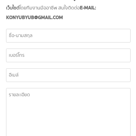
E-MAIL:
เว็บไซต์
โดยทีมงานมืออาชีพ สนใจติดต่อ
KONYUBYUB@GMAIL.COM